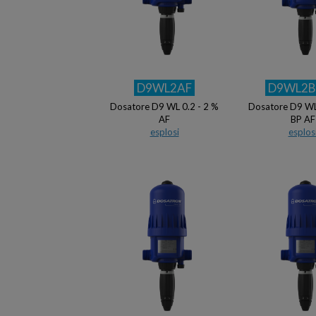
D9WL2AF
D9WL2B
Dosatore D9 WL 0.2 - 2 %
Dosatore D9 WL
AF
BP AF
esplosi
esplos