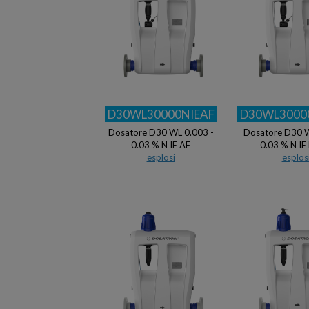
D30WL30000NIEAF
D30WL3000
Dosatore D30 WL 0.003 -
Dosatore D30 W
0.03 % N IE AF
0.03 % N IE
esplosi
esplos