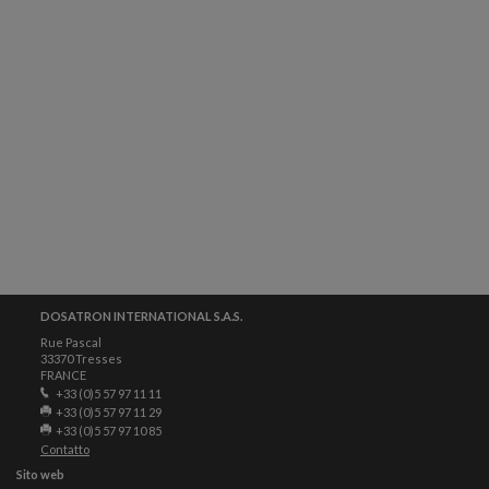
DOSATRON INTERNATIONAL S.A.S.
Rue Pascal
33370 Tresses
FRANCE
+33 (0)5 57 97 11 11
+33 (0)5 57 97 11 29
+33 (0)5 57 97 10 85
Contatto
Sito web