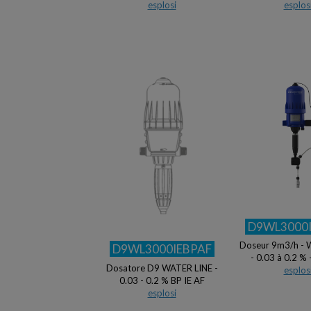
esplosi
esplos
D9WL3000
Doseur 9m3/h - 
D9WL3000IEBPAF
- 0.03 à 0.2 %
Dosatore D9 WATER LINE -
esplos
0.03 - 0.2 % BP IE AF
esplosi