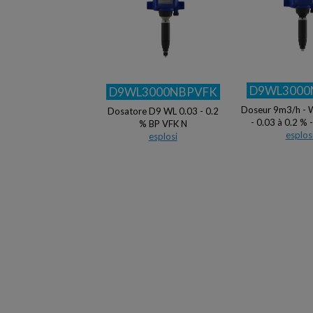
D9WL3000
D9WL3000NBPVFK
Doseur 9m3/h - 
Dosatore D9 WL 0.03 - 0.2
- 0.03 à 0.2 % 
% BP VFK N
esplos
esplosi