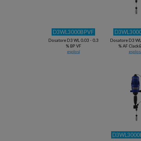
D3WL3000BPVF
D3WL300
Dosatore D3 WL 0.03 - 0.3
Dosatore D3 WL 
% BP VF
% AF Clack
esplosi
esplos
D3WL3000