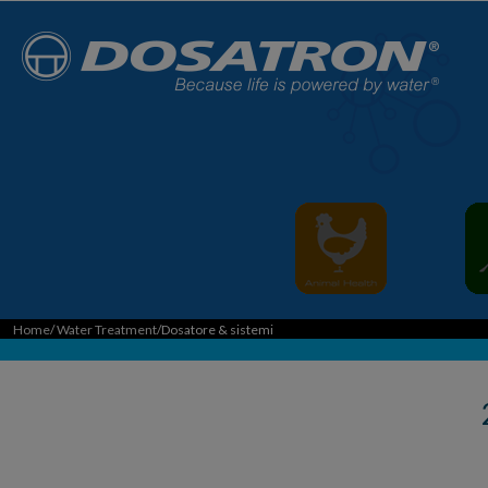
Home
/
Water Treatment
/Dosatore & sistemi