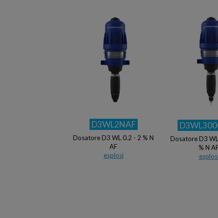
D3WL2NAF
D3WL300
Dosatore D3 WL 0.2 - 2 % N
Dosatore D3 WL 
AF
% N A
esplosi
esplos