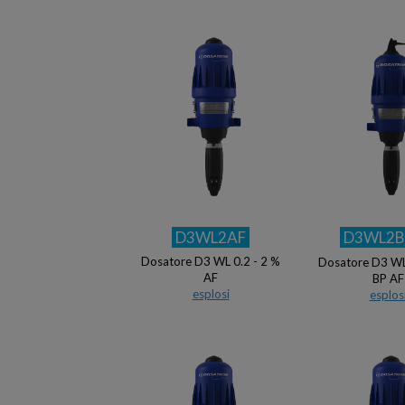
D3WL2AF
D3WL2B
Dosatore D3 WL 0.2 - 2 %
Dosatore D3 WL
AF
BP AF
esplosi
esplos