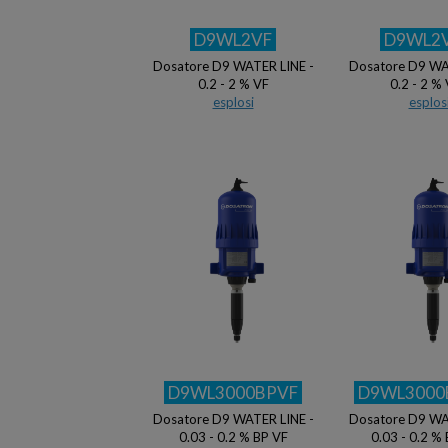
D9WL2VF
D9WL2
Dosatore D9 WATER LINE -
Dosatore D9 WA
0.2 - 2 % VF
0.2 - 2 %
esplosi
esplos
D9WL3000BPVF
D9WL3000
Dosatore D9 WATER LINE -
Dosatore D9 WA
0.03 - 0.2 % BP VF
0.03 - 0.2 %