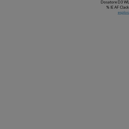
Dosatore D3 WL 
% IE AF Clac
esplos