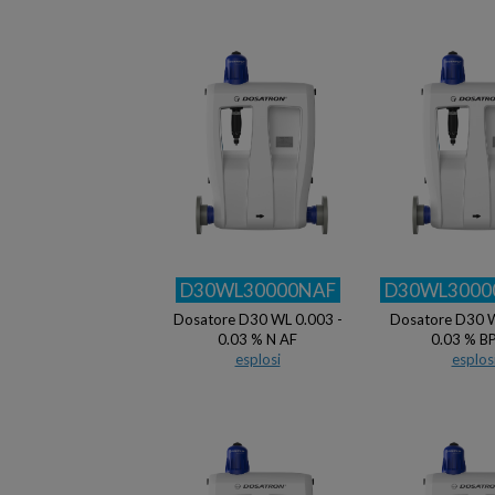
D30WL30000NAF
D30WL3000
Dosatore D30 WL 0.003 -
Dosatore D30 W
0.03 % N AF
0.03 % B
esplosi
esplos