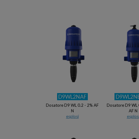
D9WL2NAF
D9WL2N
Dosatore D9 WL 0.2 - 2% AF
Dosatore D9 WL 
N
AF N
esplosi
esplos