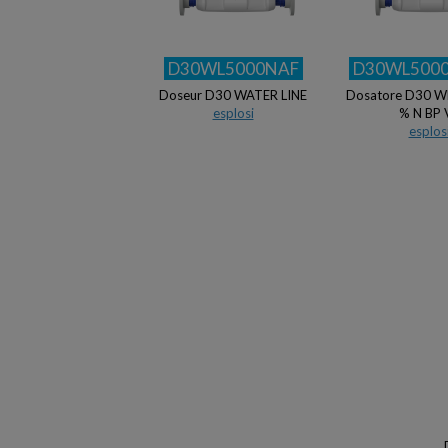
D30WL5000NAF
D30WL500
Doseur D30 WATER LINE
Dosatore D30 WL
esplosi
% N BP 
esplos