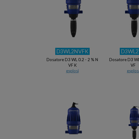
D3WL2NVFK
D3WL2
Dosatore D3 WL 0.2 - 2 % N
Dosatore D3 WL
VF K
VF
esplosi
esplos