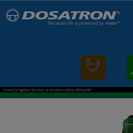
Home
/
Irrigation
/
Doseurs & Systèmes
/D3GL/D3GL2VF