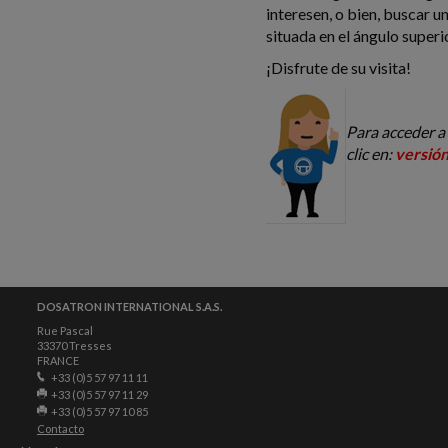
interesen, o bien, buscar 
situada en el ángulo superi
¡Disfrute de su visita!
Para acceder a
clic en:
versión
DOSATRON INTERNATIONAL S.A.S.
Rue Pascal
33370 Tresses
FRANCE
+33 (0)5 57 97 11 11
+33 (0)5 57 97 11 29
+33 (0)5 57 97 10 85
Contacto