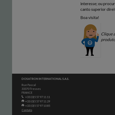
interesse; ou procu
canto superior direi
Boa visita!
Clique 
produto
DOSATRON INTERNATIONAL S.A.S.
Rue Pascal
33370 Tresses
FRANCE
+33 (0)5 57 97 11 11
+33 (0)5 57 97 11 29
+33 (0)5 57 97 10 85
Contato