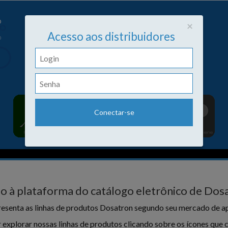
Close
×
Acesso aos distribuidores
o à plataforma do catálogo eletrônico de Dosa
esenta as linhas de produtos Dosatron segundo seu mercado de ap
 explorar nossas linhas de produtos clicando sobre os ícones qu