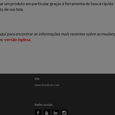
rar um produto em particular graças à ferramenta de busca rápida 
to de sua tela.
aqui para encontrar as informações mais recentes sobre as mudan
s:
versão inglesa.
Site
www.dosatron.com
Redes sociais