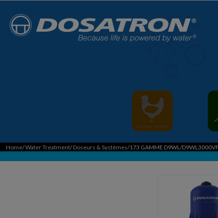
Home
/
Water Treatment
/
Doseurs & Systèmes
/173 GAMME D9WL/D9WL3000V