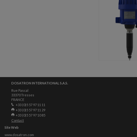
DOSATRON INTERNATIONAL S.A.S.
Rue Pascal
33370 Tresses
FRANCE
+33 (0)5 57 97 11 11
+33 (0)5 57 97 11 29
+33 (0)5 57 97 10 85
Contact
Site Web
www.dosatron.com