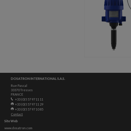
DOSATRON INTERNATIONAL S.A.S.
Rue Pascal
33370 Tresses
FRANCE
+33 (0)5 57 97 11 11
+33 (0)5 57 97 11 29
+33 (0)5 57 97 10 85
Contact
Site Web
www.dosatron.com