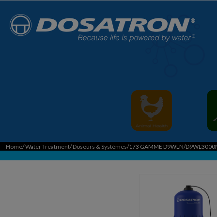
Home
/
Water Treatment
/
Doseurs & Systèmes
/173 GAMME D9WLN/D9WL3000