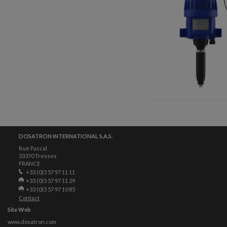
DOSATRON INTERNATIONAL S.A.S.
Rue Pascal
33370 Tresses
FRANCE
+33 (0)5 57 97 11 11
+33 (0)5 57 97 11 29
+33 (0)5 57 97 10 85
Contact
Site Web
www.dosatron.com