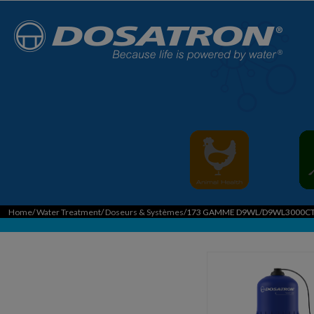
Home
/
Water Treatment
/
Doseurs & Systèmes
/173 GAMME D9WL/D9WL3000C