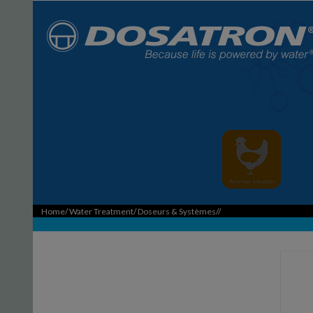
Home
/
Water Treatment
/
Doseurs & Systèmes
//