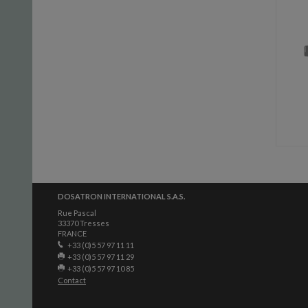
DOSATRON INTERNATIONAL S.A.S.
Rue Pascal
33370 Tresses
FRANCE
+33 (0)5 57 97 11 11
+33 (0)5 57 97 11 29
+33 (0)5 57 97 10 85
Contact