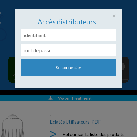
Close
×
Accès distributeurs
Water Treatment
-
Eclatés Utilisateurs .PDF
Retour sur la liste des produits