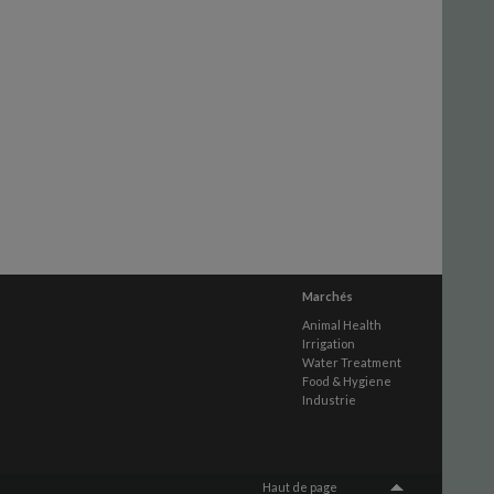
Marchés
Animal Health
Irrigation
Water Treatment
Food & Hygiene
Industrie
Haut de page