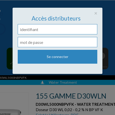
Close
×
Accès distributeurs
D30WL5000NBPVFK
Water Treatment
155 GAMME D30WLN
D30WL5000NBPVFK - WATER TREATMEN
Doseur D30 WL 0,02 - 0,2 % N BP VF K