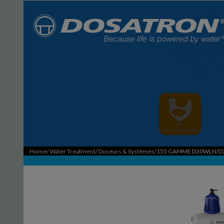
Home
/
Water Treatment
/
Doseurs & Systèmes
/155 GAMME D30WLN/