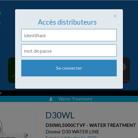
Close
×
Accès distributeurs
F
Water Treatment
D30WL
D30WL5000CTVF - WATER TREATMENT
Doseur D30 WATER LINE