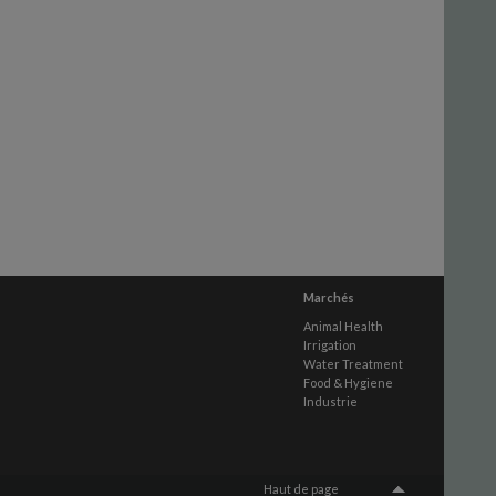
Marchés
Animal Health
Irrigation
Water Treatment
Food & Hygiene
Industrie
Haut de page