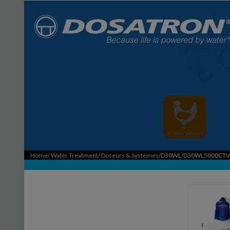
Home
/
Water Treatment
/
Doseurs & Systèmes
/D30WL/D30WL5000CTV