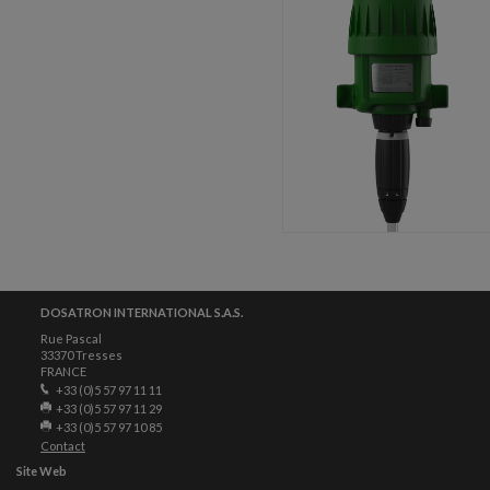
DOSATRON INTERNATIONAL S.A.S.
Rue Pascal
33370 Tresses
FRANCE
+33 (0)5 57 97 11 11
+33 (0)5 57 97 11 29
+33 (0)5 57 97 10 85
Contact
Site Web