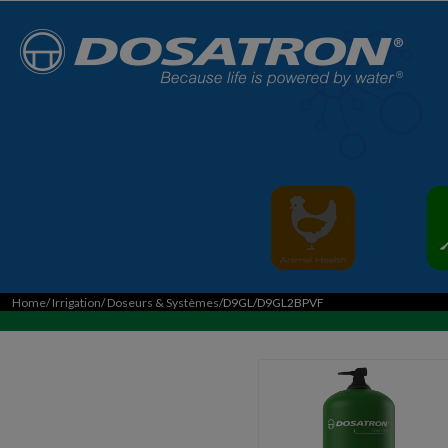
Home
/
Irrigation
/
Doseurs & Systèmes
/D9GL/D9GL2BPVF