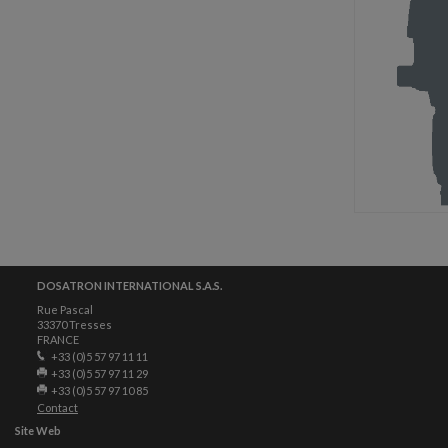
DOSATRON INTERNATIONAL S.A.S.
Rue Pascal
33370 Tresses
FRANCE
+33 (0)5 57 97 11 11
+33 (0)5 57 97 11 29
+33 (0)5 57 97 10 85
Contact
Site Web