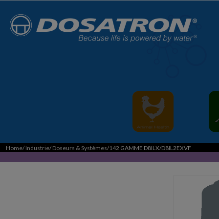
Home
/
Industrie
/
Doseurs & Systèmes
/142 GAMME D8ILX/D8IL2EXVF