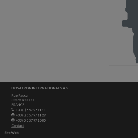
DOSATRON INTERNATIONAL S.A.S.
Rue Pascal
33370 Tresses
FRANCE
+33 (0)5 57 97 11 11
+33 (0)5 57 97 11 29
+33 (0)5 57 97 10 85
Contact
Site Web