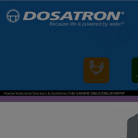
Home
/
Industrie
/
Doseurs & Systèmes
/142 GAMME D8ILX/D8IL2EXBPVF