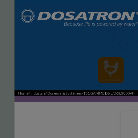
Home
/
Industrie
/
Doseurs & Systèmes
/181 GAMME D6IL/D6IL3000VF