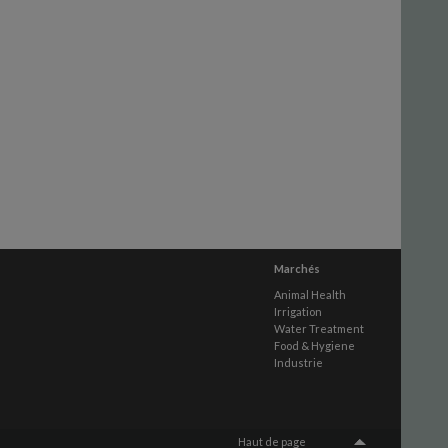
Marchés
Animal Health
Irrigation
Water Treatment
Food & Hygiene
Industrie
Haut de page