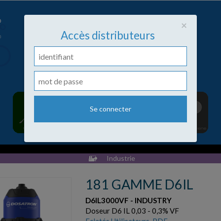
Close
×
Accès distributeurs
Industrie
181 GAMME D6IL
D6IL3000VF - INDUSTRY
Doseur D6 IL 0,03 - 0,3% VF