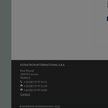
DOSATRON INTERNATIONAL S.A.S.
Rue Pascal
33370 Tresses
FRANCE
+33 (0)5 57 97 11 11
+33 (0)5 57 97 11 29
+33 (0)5 57 97 10 85
Contact
© DOSATRON INTERNATIONAL 2026