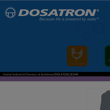
Home
/
Industrie
/
Doseurs & Systèmes
/D3ILX/D3IL5EXAF