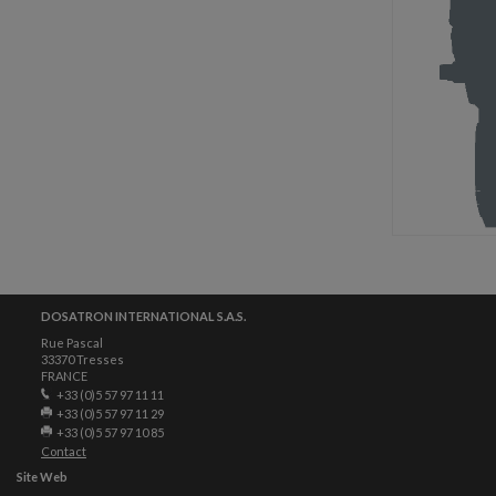
DOSATRON INTERNATIONAL S.A.S.
Rue Pascal
33370 Tresses
FRANCE
+33 (0)5 57 97 11 11
+33 (0)5 57 97 11 29
+33 (0)5 57 97 10 85
Contact
Site Web