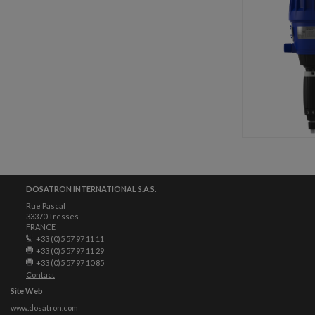
DOSATRON INTERNATIONAL S.A.S.
Rue Pascal
33370 Tresses
FRANCE
+33 (0)5 57 97 11 11
+33 (0)5 57 97 11 29
+33 (0)5 57 97 10 85
Contact
Site Web
www.dosatron.com