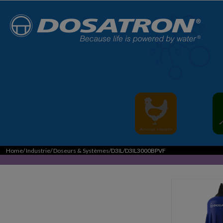
Home
/
Industrie
/
Doseurs & Systèmes
/D3IL/D3IL3000BPVF