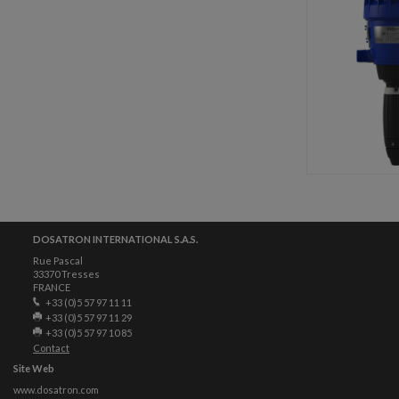
DOSATRON INTERNATIONAL S.A.S.
Rue Pascal
33370 Tresses
FRANCE
+33 (0)5 57 97 11 11
+33 (0)5 57 97 11 29
+33 (0)5 57 97 10 85
Contact
Site Web
www.dosatron.com