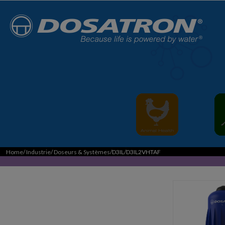
Home
/
Industrie
/
Doseurs & Systèmes
/D3IL/D3IL2VHTAF