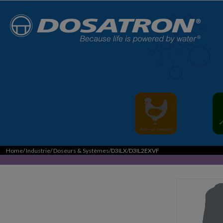
Home
/
Industrie
/
Doseurs & Systèmes
/D3ILX/D3IL2EXVF