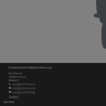
DOSATRON INTERNATIONAL S.A.S.
Rue Pascal
33370 Tresses
FRANCE
+33 (0)5 57 97 11 11
+33 (0)5 57 97 11 29
+33 (0)5 57 97 10 85
Contact
Site Web