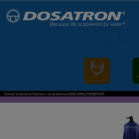
Home
/
Industrie
/
Doseurs & Systèmes
/D3IL/D3IL25IEBPVVF