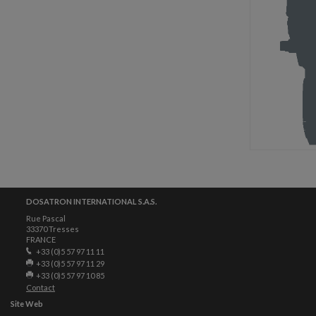
DOSATRON INTERNATIONAL S.A.S.
Rue Pascal
33370 Tresses
FRANCE
+33 (0)5 57 97 11 11
+33 (0)5 57 97 11 29
+33 (0)5 57 97 10 85
Contact
Site Web