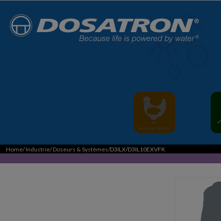
Home
/
Industrie
/
Doseurs & Systèmes
/D3ILX/D3IL10EXVFK