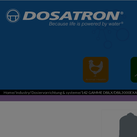
Home
/
Industry
/
Dosiervorrichtung & systeme
/142 GAMME D8ILX/D8IL3000EX