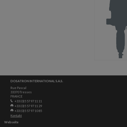
DOSATRON INTERNATIONAL S.A.S.
Rue Pascal
33370 Tresses
FRANCE
+33 (0)5 57 97 11 11
+33 (0)5 57 97 11 29
+33 (0)5 57 97 10 85
Kontakt
Webseite