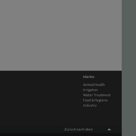
Märkte
Animal Health
Irrigation
Water Treatment
Food & Hygiene
Industry
Zurück nach oben