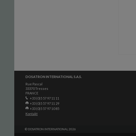
DOSATRON INTERNATIONAL S.A.S.
Rue Pascal
33370 Tresses
FRANCE
+33 (0)5 57 97 11 11
+33 (0)5 57 97 11 29
+33 (0)5 57 97 10 85
Kontakt
© DOSATRON INTERNATIONAL 2026