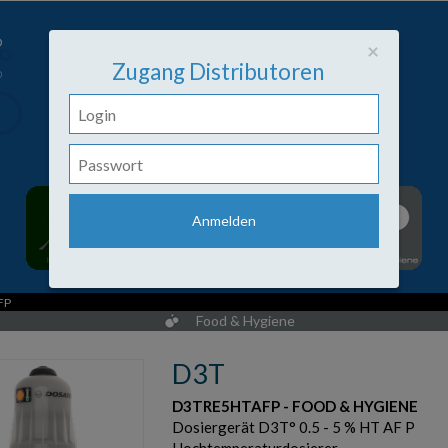
Close
×
Zugang Distributoren
FP
Food & Hygiene
D3T
D3TRE5HTAFP - FOOD & HYGIENE
Dosiergerät D3T° 0.5 - 5 % HT AF P