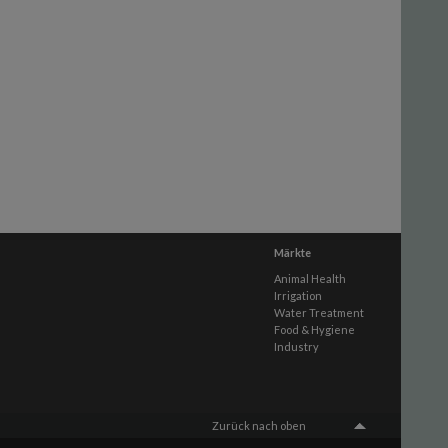
Märkte
Animal Health
Irrigation
Water Treatment
Food & Hygiene
Industry
Zurück nach oben