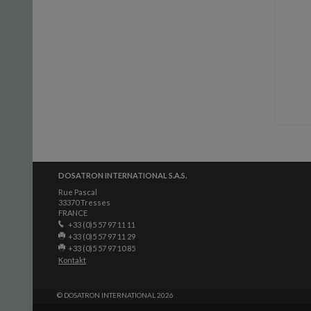
DOSATRON INTERNATIONAL S.A.S.
Rue Pascal
33370 Tresses
FRANCE
+33 (0)5 57 97 11 11
+33 (0)5 57 97 11 29
+33 (0)5 57 97 10 85
Kontakt
© DOSATRON INTERNATIONAL 2026