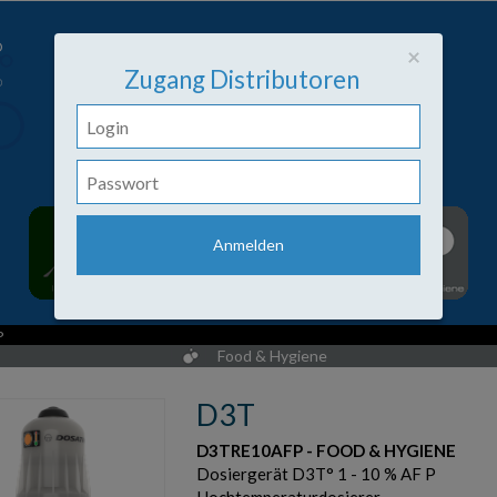
Close
×
Zugang Distributoren
P
Food & Hygiene
D3T
D3TRE10AFP - FOOD & HYGIENE
Dosiergerät D3T° 1 - 10 % AF P